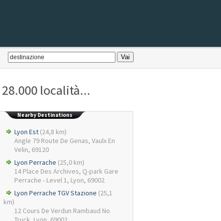
28.000 località...
Nearby Destinations
Lyon Est
(24,8 km)
Angle 79 Route De Genas, Vaulx En
Velin, 69120
Lyon Perrache
(25,0 km)
14 Place Des Archives, Q-park Gare
Perrache - Level 1, Lyon, 69002
Lyon Perrache TGV Stazione
(25,1
km)
12 Cours De Verdun Rambaud No
Truck, Lyon, 69002