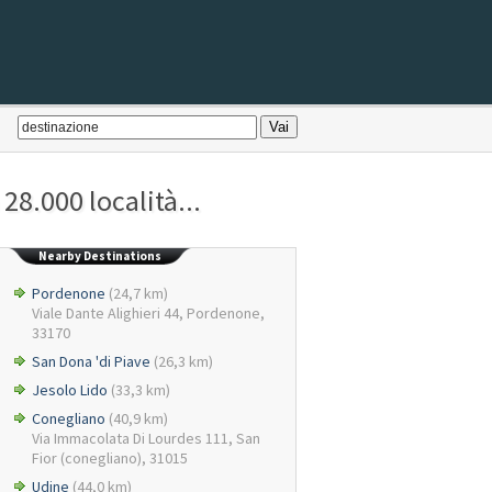
28.000 località...
Nearby Destinations
Pordenone
(24,7 km)
Viale Dante Alighieri 44, Pordenone,
33170
San Dona 'di Piave
(26,3 km)
Jesolo Lido
(33,3 km)
Conegliano
(40,9 km)
Via Immacolata Di Lourdes 111, San
Fior (conegliano), 31015
Udine
(44,0 km)