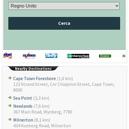
Cerca
Nearby Destinations
Cape Town Foreshore
(1,6 km)
123 Strand Street, Cnr Chiapinni Street, Cape Town,
8000
Sea Point
(3,3 km)
Newlands
(7,6 km)
367 Main Road, Wynberg, 7780
Milnerton
(8,1 km)
434 Koeberg Road, Milnerton