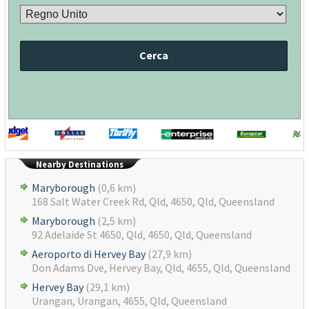
Cerca
Nearby Destinations
Maryborough
(0,6 km)
168 Salt Water Creek Rd, Qld, 4650, Qld, Queensland
Maryborough
(2,5 km)
92 Adelaide St 4650, Qld, 4650, Qld, Queensland
Aeroporto di Hervey Bay
(27,9 km)
Don Adams Dve, Hervey Bay, Qld, 4655, Qld, Queensland
Hervey Bay
(29,1 km)
Urangan, Urangan, 4655, Qld, Queensland