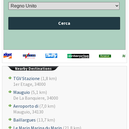
Cerca
Nearby Destinations
TGV Stazione
(1,8 km)
1er Etage, 34000
Mauguio
(5,1 km)
De La Banquiere, 34000
Aeroporto di
(7,0 km)
Mauguio, 34130
Baillargues
(13,7 km)
Le Marin Marina du Marin
(21,8 km)