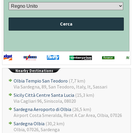
Cerca
Nearby Destinations
Olbia Tempio San Teodoro
(7,7 km)
Via Sardegna, 89, San Teodoro, Italy, It, Sassari
Sicily Città Centre Santa Lucia
(15,3 km)
Via Cagliari 96, Siniscola, 08020
Sardegna Aeroporto di Olbia
(26,5 km)
Airport Costa Smeralda, Rent A Car Area, Olbia, 07026
Sardegna Olbia
(30,2 km)
Olbia, 07026, Sardenga