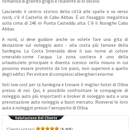
romanica di granito grigio è risalente al XI secolo.
Lasciando il centro storico della città alle spalle e va verso
nord, c'è il Castello di Cabu Abbas. È un fissaggio megalitica
sulla cima di 246 m Punta Casteddu alta. C'è il Nuraghe Cabu
Abbas.
A nord, si deve guidare anche se volete fare una gita di
deviazione sul noleggio auto - alla costa più famose della
Sardegna. La Costa Smeralda deve il suo nome al colore
smeraldo-come l'acqua. La zona costiera è uno della
urlaubsziele principale e diventa scenico nella misura in cui
possono essere protetto da tre piani, non superiore a quello
degli edifici. Per evitare di complessi alberghieri enorme.
Voli low cost per la Sardegna e trovare il miglior hotel di Olbia
presso di noi. Qui, è possibile confrontare le compagnie di
noleggio auto più importanti e broker di noleggio auto e una
prenotazione auto noleggio a buon mercato. Riceverai le loro
auto a noleggio presso l'aeroporto di Olbia.
Valutazione Del Cliente
Clienti votarci
(
5,0/5
)