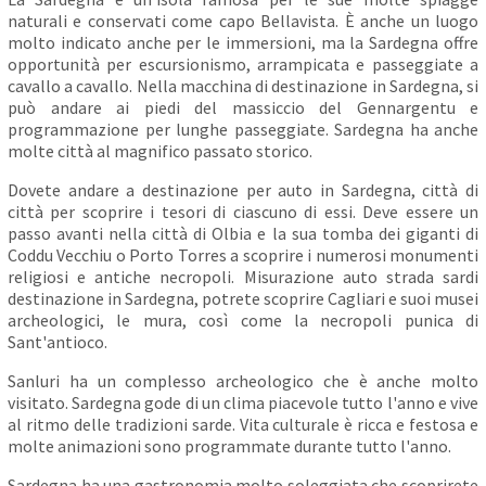
naturali e conservati come capo Bellavista. È anche un luogo
molto indicato anche per le immersioni, ma la Sardegna offre
opportunità per escursionismo, arrampicata e passeggiate a
cavallo a cavallo. Nella macchina di destinazione in Sardegna, si
può andare ai piedi del massiccio del Gennargentu e
programmazione per lunghe passeggiate. Sardegna ha anche
molte città al magnifico passato storico.
Dovete andare a destinazione per auto in Sardegna, città di
città per scoprire i tesori di ciascuno di essi. Deve essere un
passo avanti nella città di Olbia e la sua tomba dei giganti di
Coddu Vecchiu o Porto Torres a scoprire i numerosi monumenti
religiosi e antiche necropoli. Misurazione auto strada sardi
destinazione in Sardegna, potrete scoprire Cagliari e suoi musei
archeologici, le mura, così come la necropoli punica di
Sant'antioco.
Sanluri ha un complesso archeologico che è anche molto
visitato. Sardegna gode di un clima piacevole tutto l'anno e vive
al ritmo delle tradizioni sarde. Vita culturale è ricca e festosa e
molte animazioni sono programmate durante tutto l'anno.
Sardegna ha una gastronomia molto soleggiata che scoprirete