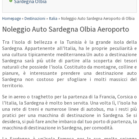
Sardegna Olbia
Homepage
»
Destinazioni
»
Italia
»
Noleggio Auto Sardegna Aeroporto di Olbia
Noleggio Auto Sardegna Olbia Aeroporto
Tra l'isola di bellezza e la Tunisia è la grande isola della
Sardegna. Appartenente all'Italia, ha le proprie peculiarità e
una cultura tipicamente mediterranea.Un auto a destinazione
Sardegna sarà più utile di partire alla scoperta dei tesori
naturali che possiede l'isola. Costituito da montagne, colline e
pianure, è interessante prendere una destinazione auto
Sardegna non costoso per sfogliare i molti massicci del
territorio.
Se in aereo o traghetto per la partenza di la Francia, Corsica o
l'Italia, la Sardegna è molto ben servita. Una volta lì, l'isola ha
una rete di treni e numerose linee di autobus, ma i resti più
pratici per una macchina di destinazione in Sardegna. Se si
desidera, si può fare anche imbarco dal tuo porto di partenza, la
macchina di destinazione in Sardegna, per comodità.
La Sardegna è un'isola famosa per le sue molte spiagge