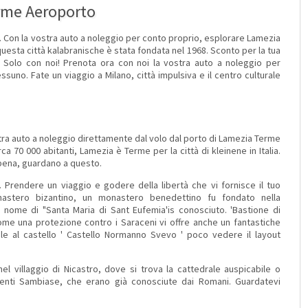
rme Aeroporto
. Con la vostra auto a noleggio per conto proprio, esplorare Lamezia
esta città kalabranische è stata fondata nel 1968. Sconto per la tua
 Solo con noi! Prenota ora con noi la vostra auto a noleggio per
uno. Fate un viaggio a Milano, città impulsiva e il centro culturale
stra auto a noleggio direttamente dal volo dal porto di Lamezia Terme
a 70 000 abitanti, Lamezia è Terme per la città di kleinene in Italia.
 pena, guardano a questo.
. Prendere un viaggio e godere della libertà che vi fornisce il tuo
onastero bizantino, un monastero benedettino fu fondato nella
il nome di "Santa Maria di Sant Eufemia'is conosciuto. 'Bastione di
 come una protezione contro i Saraceni vi offre anche un fantastiche
bile al castello ' Castello Normanno Svevo ' poco vedere il layout
el villaggio di Nicastro, dove si trova la cattedrale auspicabile o
genti Sambiase, che erano già conosciute dai Romani. Guardatevi