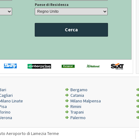
Paese di Residenza
Cerca
Bari
Bergamo
Cagliari
Catania
Milano Linate
Milano Malpensa
Pisa
Rimini
Torino
Trapani
Verona
Palermo
uto Aeroporto di Lamezia Terme