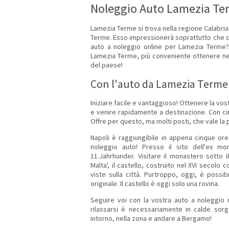
Noleggio Auto Lamezia Te
Lamezia Terme si trova nella regione Calabria
Terme. Esso impressionerà soprattutto che qu
auto a noleggio online per Lamezia Terme?
Lamezia Terme, più conveniente ottenere ness
del paese!
Con l'auto da Lamezia Terme
Iniziare facile e vantaggioso! Ottenere la vo
e venire rapidamente a destinazione. Con circ
Offre per questo, ma molti posti, che vale la
Napoli è raggiungibile in appena cinque ore
noleggio auto! Presso il sito dell'ex m
11.Jahrhunder. Visitare il monastero sotto 
Malta', il castello, costruito nel XVI secolo
viste sulla città. Purtroppo, oggi, è possi
originale. Il castello è oggi solo una rovina.
Seguire voi con la vostra auto a noleggio n
rilassarsi è necessariamente in calde sor
intorno, nella zona e andare a Bergamo!