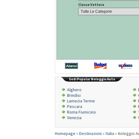
Classe Vettura
Sedi Popular Noleggio Auto
Alghero
Brindisi
Lamezia Terme
Pescara
Roma Fiumicino
Venezia
Homepage
»
Destinazioni
»
Italia
»
Noleggio A