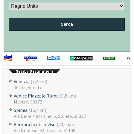
Cerca
Nearby Destinations
Venezia
(7,2 km)
30135, Veneto
Venice Piazzale Roma
(9,8 km)
Mestre, 30172
Spinea
(16,4 km)
Via Delle Macchine, 5, Spinea, 30038
Aeroporto di Treviso
(20,0 km)
Via Noalese, 63, Treviso, 31100