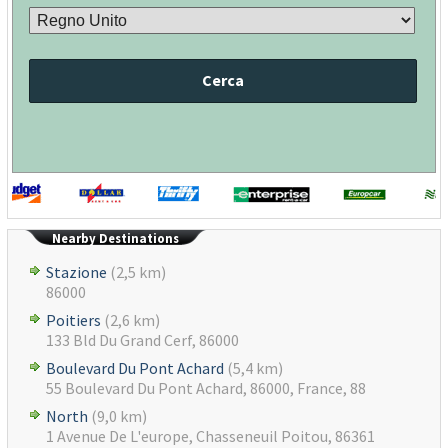
Cerca
Nearby Destinations
Stazione
(2,5 km)
86000
Poitiers
(2,6 km)
133 Bld Du Grand Cerf, 86000
Boulevard Du Pont Achard
(5,4 km)
55 Boulevard Du Pont Achard, 86000, France, 88
North
(9,0 km)
1 Avenue De L'europe, Chasseneuil Poitou, 86361