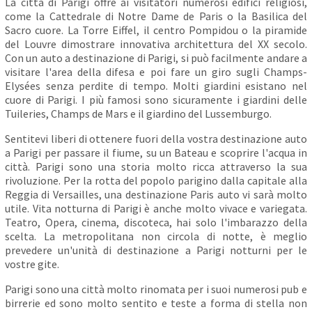
La città di Parigi offre ai visitatori numerosi edifici religiosi,
come la Cattedrale di Notre Dame de Paris o la Basilica del
Sacro cuore. La Torre Eiffel, il centro Pompidou o la piramide
del Louvre dimostrare innovativa architettura del XX secolo.
Con un auto a destinazione di Parigi, si può facilmente andare a
visitare l'area della difesa e poi fare un giro sugli Champs-
Elysées senza perdite di tempo. Molti giardini esistano nel
cuore di Parigi. I più famosi sono sicuramente i giardini delle
Tuileries, Champs de Mars e il giardino del Lussemburgo.
Sentitevi liberi di ottenere fuori della vostra destinazione auto
a Parigi per passare il fiume, su un Bateau e scoprire l'acqua in
città. Parigi sono una storia molto ricca attraverso la sua
rivoluzione. Per la rotta del popolo parigino dalla capitale alla
Reggia di Versailles, una destinazione Paris auto vi sarà molto
utile. Vita notturna di Parigi è anche molto vivace e variegata.
Teatro, Opera, cinema, discoteca, hai solo l'imbarazzo della
scelta. La metropolitana non circola di notte, è meglio
prevedere un'unità di destinazione a Parigi notturni per le
vostre gite.
Parigi sono una città molto rinomata per i suoi numerosi pub e
birrerie ed sono molto sentito e teste a forma di stella non