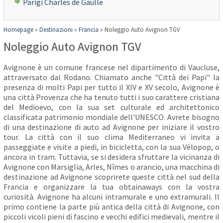
Parigi Charles de Gaulle
Homepage
»
Destinazioni
»
Francia
»
Noleggio Auto Avignon TGV
Noleggio Auto Avignon TGV
Avignone è un comune francese nel dipartimento di Vaucluse,
attraversato dal Rodano. Chiamato anche "Città dei Papi" la
presenza di molti Papi per tutto il XIV e XV secolo, Avignone è
una città Provenza che ha tenuto tutti i suo carattere cristiana
del Medioevo, con la sua set culturale ed architettonico
classificata patrimonio mondiale dell'UNESCO. Avrete bisogno
di una destinazione di auto ad Avignone per iniziare il vostro
tour. La città con il suo clima Mediterraneo vi invita a
passeggiate e visite a piedi, in bicicletta, con la sua Vélopop, o
ancora in tram. Tuttavia, se si desidera sfruttare la vicinanza di
Avignone con Marsiglia, Arles, Nîmes o arancio, una macchina di
destinazione ad Avignone scoprirete queste città nel sud della
Francia e organizzare la tua obtainaways con la vostra
curiosità. Avignone ha alcuni intramurale e uno extramurali. Il
primo contiene la parte più antica della città di Avignone, con
piccoli vicoli pieni di fascino e vecchi edifici medievali, mentre il