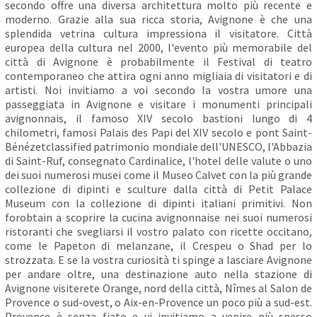
secondo offre una diversa architettura molto più recente e
moderno. Grazie alla sua ricca storia, Avignone è che una
splendida vetrina cultura impressiona il visitatore. Città
europea della cultura nel 2000, l'evento più memorabile del
città di Avignone è probabilmente il Festival di teatro
contemporaneo che attira ogni anno migliaia di visitatori e di
artisti. Noi invitiamo a voi secondo la vostra umore una
passeggiata in Avignone e visitare i monumenti principali
avignonnais, il famoso XIV secolo bastioni lungo di 4
chilometri, famosi Palais des Papi del XIV secolo e pont Saint-
Bénézetclassified patrimonio mondiale dell'UNESCO, l'Abbazia
di Saint-Ruf, consegnato Cardinalice, l'hotel delle valute o uno
dei suoi numerosi musei come il Museo Calvet con la più grande
collezione di dipinti e sculture dalla città di Petit Palace
Museum con la collezione di dipinti italiani primitivi. Non
forobtain a scoprire la cucina avignonnaise nei suoi numerosi
ristoranti che svegliarsi il vostro palato con ricette occitano,
come le Papeton di melanzane, il Crespeu o Shad per lo
strozzata. E se la vostra curiosità ti spinge a lasciare Avignone
per andare oltre, una destinazione auto nella stazione di
Avignone visiterete Orange, nord della città, Nîmes al Salon de
Provence o sud-ovest, o Aix-en-Provence un poco più a sud-est.
Provence è senza fiato e vi invitiamo a venire più spesso